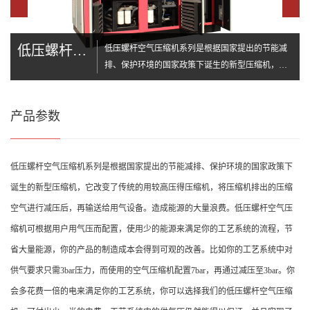
低压螺杆空气压缩机
低压螺杆空气压缩机系列是根据国家提出的节能减
排、保护环境的国家政策下诞生的新型压缩机，它
改变了传统的用较高压得压缩机，将压缩机排出的
压缩空气进行减压后，再输送给用气设备。造成能
产品参数
源的大量浪费。低压螺杆空气压缩机可根据用户用
气压而配置，使用少的能源来满足你的工艺系统的
流程，节省大量能源，你的产品的制造成本会得到
可观的改善。比如你的工艺系统中对供气要求只需
低压螺杆空气压缩机系列是根据国家提出的节能减排、保护环境的国家政策下
3bar压力，而使用的空气压缩机配置7bar，再通过减
诞生的新型压缩机，它改变了传统的用较高压得压缩机，将压缩机排出的压缩
压至3bar。你会多花费一倍的电来满足你的工艺系
空气进行减压后，再输送给用气设备。造成能源的大量浪费。低压螺杆空气压
统，你可以选择我们的低压螺杆空气压缩机，可付
缩机可根据用户用气压而配置，使用少的能源来满足你的工艺系统的流程，节
出少一半的电费，工艺系统中的供气压仍然能得以
保证，并且实现了节能减排。
省大量能源，你的产品的制造成本会得到可观的改善。比如你的工艺系统中对
供气要求只需3bar压力，而使用的空气压缩机配置7bar，再通过减压至3bar。你
会多花费一倍的电来满足你的工艺系统，你可以选择我们的低压螺杆空气压缩