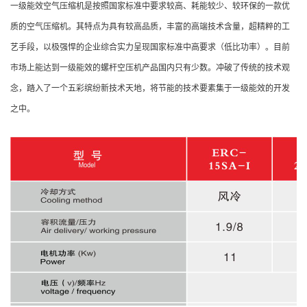
一级能效空气压缩机是按照国家标准中要求较高、耗能较少、较环保的一款优
质的空气压缩机。其特点为具有较高品质，丰富的高端技术含量，超精粹的工
艺手段，以极强悍的企业综合实力呈现国家标准中高要求（低比功率）。目前
市场上能达到一级能效的螺杆空压机产品国内只有少数。冲破了传统的技术观
念，踏入了一个五彩缤纷新技术天地，将节能的技术要素集于一级能效的开发
之中。