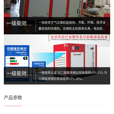
一级能效螺杆空压机
一级能效空气压缩机是高效、节能、环保、技术含
量较高的压缩机。压缩机主机高效长寿。电动机品
质卓越，节能高效，马力强劲。配置优良，性能可
靠。
一级能效螺杆空压机
一级能效认证 与二级能效相比较省能耗10%-15% 与
三级能效相比较省能耗20%-30%。
产品参数